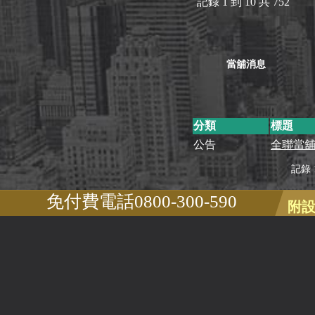
記錄 1 到 10 共 752
當舖消息
分類
標題
公告
全聯當
記錄 1 
免付費電話0800-300-590
附