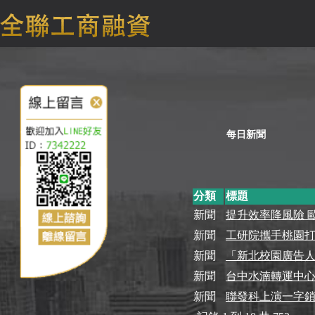
每日新聞
分類
標題
新聞
提升效率降風險 歐盟
新聞
工研院攜手桃園打
新聞
「新北校園廣告人
新聞
台中水湳轉運中心8
新聞
聯發科上演一字鎖還