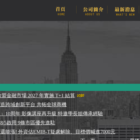
金融市場 2027 年實施 T+1 結算
造跨域創新平台 共拓全球商機
」10周年 影像講座再升級 特邀學長姐傳承經驗
/5啟用 9條市區優先進駐
能漲! 外資估EMIB-T疑慮解除、目標價喊進7000元