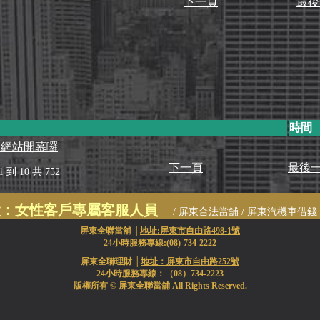
下一頁
最後
時間
舖網站開幕囉
下一頁
最後
到 10 共 752
設：女性客戶專屬客服人員
/ 屏東合法當舖 / 屏東汽機車借錢 /
屏東農地
屏東全聯當舖 │
地址:屏東市自由路498-1號
24小時服務專線:(08)-734-2222
屏東全聯理財 │
地址：屏東市自由路252號
24小時服務專線：（08）734-2223
版權所有 © 屏東全聯當舖 All Rights Reserved.