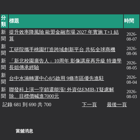
分
標題
時間
類
新
提升效率降風險 歐盟金融市場 2027 年實施 T+1 結
2026-
聞
算
08-07
新
2026-
工研院攜手桃園打造跨域創新平台 共拓全球商機
聞
08-06
新
「新北校園廣告人」10周年 影像講座再升級 特邀學
2026-
聞
長姐傳承經驗
08-05
新
2026-
台中水湳轉運中心8/5啟用 9條市區優先進駐
聞
08-04
新
聯發科上演一字鎖還能漲! 外資估EMIB-T疑慮解
2026-
聞
除、目標價喊進7000元
08-03
記錄 681 到 690 共 700
下一頁
最後一頁
當舖消息