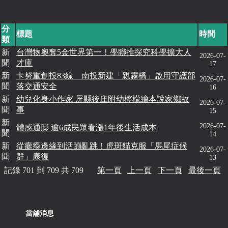
分
標題
時間
類
新
台灣物奧奪5金世界第一！學聯推探究科學擴大人
2026-07-
聞
才庫
17
新
卡努重創投83線 南投新建「親霧橋」啟用守護部
2026-07-
聞
落交通安全
16
新
幼兒化身小作家 屏縣後庄附幼檸檬繪本說家鄉故
2026-07-
聞
事
15
新
2026-07-
體感通膨 逾6成民眾看漲1年後生活成本
聞
14
新
從癱瘓邊緣到活蹦亂跳！虎斑貓克服「馬尾症候
2026-07-
聞
群」康復
13
記錄 701 到 709 共 709
第一頁
上一頁
下一頁
最後一頁
當舖消息