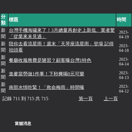
分
標題
時間
類
新
台灣手機海嘯來了！3月總量再創史上新低、業者驚
2023-
聞
「從業來未見過」
04-19
新
陪你去看流星雨！週末「天琴座流星雨」登場 記得
2023-
聞
抬頭看
04-18
新
2023-
餐廳收服務費是陋習？顧客曝台灣1特色
聞
04-14
新
2023-
進麥當勞做1件事！下秒爽喝0元可樂
聞
04-13
新
2023-
南部水情吃緊！「救命梅雨」時間曝
聞
04-12
記錄 711 到 715 共 715
第一頁
上一頁
當舖消息