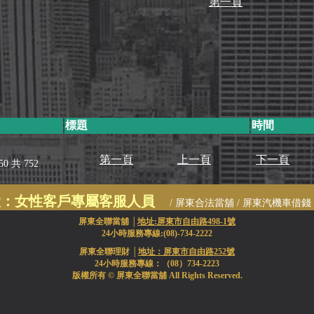
第一頁
標題
時間
第一頁
上一頁
下一頁
0 共 752
設：女性客戶專屬客服人員
/ 屏東合法當舖 / 屏東汽機車借錢 /
屏東農地
屏東全聯當舖 │
地址:屏東市自由路498-1號
24小時服務專線:(08)-734-2222
屏東全聯理財 │
地址：屏東市自由路252號
24小時服務專線：（08）734-2223
版權所有 © 屏東全聯當舖 All Rights Reserved.