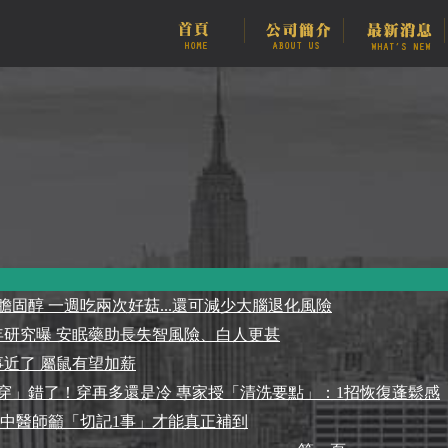
固醇 一週吃兩次好菇...還可減少大腦退化風險
年研究曝 安眠藥助長失智風險、白人更甚
事近了 屬鼠有望加薪
穿」錯了！穿再多還是冷 專家授「清洗要點」：1招恢復蓬鬆感
 中醫師籲「切記1事」才能真正補到