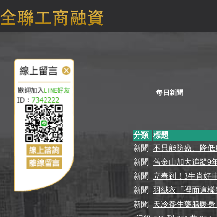
每日新聞
分類
標題
新聞
不只能防癌、降低膽
新聞
舊金山加大追蹤9
新聞
立春到！3生肖好
新聞
羽絨衣「裡面這樣
新聞
天冷養生藥膳暖身