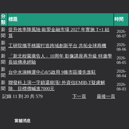
分
標題
時間
類
新
提升效率降風險 歐盟金融市場 2027 年實施 T+1 結
2026-
聞
算
08-07
新
2026-
工研院攜手桃園打造跨域創新平台 共拓全球商機
聞
08-06
新
「新北校園廣告人」10周年 影像講座再升級 特邀學
2026-
聞
長姐傳承經驗
08-05
新
2026-
台中水湳轉運中心8/5啟用 9條市區優先進駐
聞
08-04
新
聯發科上演一字鎖還能漲! 外資估EMIB-T疑慮解
2026-
聞
除、目標價喊進7000元
08-03
記錄 11 到 20 共 579
下一頁
最後一頁
當舖消息