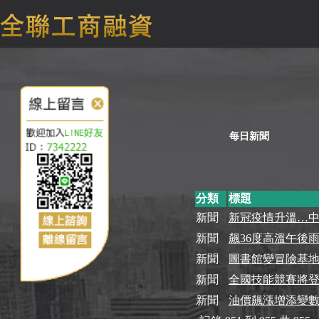
每日新聞
分類
標題
新聞
新冠疫情升溫…中
新聞
飆36度高溫午後
新聞
圖書館變冒險基地
新聞
全國技能競賽將登
新聞
油價飆漲增添變數