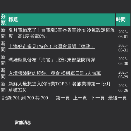
分
標題
時間
類
新
夏月電價來了！台電曝3電器省電妙招 冷氣設定這溫
2023-
聞
度「高1度省電6%」
06-01
新
2023-
上海好市多見1特色！台灣會員認「德政」
聞
05-31
新
2023-
瑪娃颱風發布「海警」 北部.東部嚴防雨彈
聞
05-30
新
2023-
入境帶陸豬肉燒餅、餐盒 松機單日罰5人49萬
聞
05-29
新
新鮮人最想進入的行業TOP 3！餐旅業排第一 盼月
2023-
聞
薪破32K
05-26
記錄 701 到 709 共 709
第一頁
上一頁
下一頁
最後一頁
當舖消息