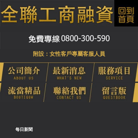
附設：女性客戶專屬客服人員
每日新聞