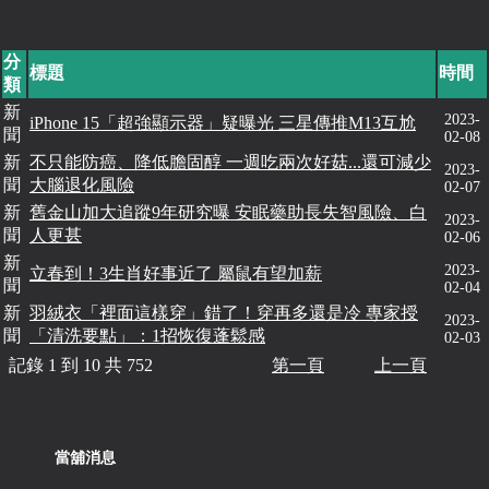
分
標題
時間
類
新
2023-
iPhone 15「超強顯示器」疑曝光 三星傳推M13互尬
聞
02-08
新
不只能防癌、降低膽固醇 一週吃兩次好菇...還可減少
2023-
聞
大腦退化風險
02-07
新
舊金山加大追蹤9年研究曝 安眠藥助長失智風險、白
2023-
聞
人更甚
02-06
新
2023-
立春到！3生肖好事近了 屬鼠有望加薪
聞
02-04
新
羽絨衣「裡面這樣穿」錯了！穿再多還是冷 專家授
2023-
聞
「清洗要點」：1招恢復蓬鬆感
02-03
記錄 1 到 10 共 752
第一頁
上一頁
當舖消息