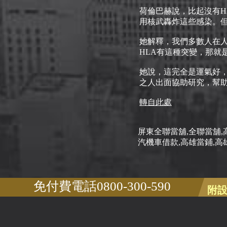
荷倫巴赫說，比起沒有H
用核武轟炸這些感染。但
她解釋，我們多數人在
HLA有這種突變，那就是
她說，這完全是運氣好，
之人出面協助研究，幫
轉自此處
屏東全聯當舖,全聯當舖,
汽機車借款,高雄當鋪,高
免付費電話0800-300-590
附