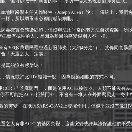
細胞，但可以做一件厲害的事──預防一個人出現新冠肺炎症狀。
Health地區醫學主任艾倫醫生（Joseph Allen）說：「傳統上
不一樣，所以病毒未必都能感染細胞。」
現病毒確實會感染細胞，但沒辦法用平常的老方法自我複製，所
定病毒有抗性的人，是因為基因的突變跟別人不一樣。
月以來有300多萬居民罹患過新冠肺炎（大約4分之1）。艾倫同意
符合「天選之人」定義。
」是真的沒有感染嗎？
，情況或許比HIV複雜一點，因為感染細胞的方式不同。
HIV用CCR5「芝麻開門」，而是使用ACE2接收器。人類不能沒有
，你不可能把ACE2拒於門外，不會有一堆人在外面爬爬走，身上卻
微的突變，在抵抗SARS-CoV-2上發揮作用，但似乎並沒有像H
選之人有非ACE2的基因突變，這些突變或許無法保護他們不