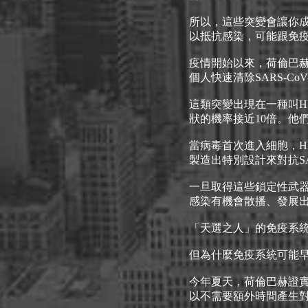
所以，這些突變會讓你成
以抵抗感染，可能跟免
疫情開始以來，荷倫巴赫
個人快速清除SARS-C
這類突變出現在一種叫H
狀的機率接近10倍。他們
當病毒首次進入細胞，H
製造出特別設計來對抗SA
一旦取得這些鎖定性武
感染有機會散播、發展
「天選之人」的免疫系統
但為什麼免疫系統可能早就
今年夏天，荷倫巴赫證實，
以不需要額外時間產生