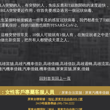
LA突變的人，有突變的人，免疫反應和T細胞開砲的速度超快
HLA突變要起作用，你首先要感染過另一個冠狀病毒。
人生某個時候接觸過一些常見的感冒冠狀病毒，我們都產生了T細
運氣很好，你的T細胞也能對付SARS-CoV-2。
這種突變很常見，10個人可能就有1個人有，在無症狀者之中是
助做出新疫苗，把所有人都變成天選之人。
高雄當舖,高雄汽機車借款,高雄借錢,高雄借款,高雄週轉,高雄流當
雄汽機車借錢,汽車借錢,機車借錢,屏東當舖,屏東,借錢
回到首頁
回上一頁
設：女性客戶專屬客服人員
/ 屏東合法當舖 / 屏東汽機車借錢 /
屏東農地
屏東全聯當舖 │
地址:屏東市自由路498-1號
24小時服務專線:(08)-734-2222
屏東全聯理財 │
地址：屏東市自由路252號