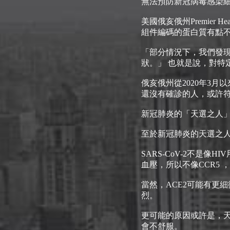
無法預防新冠病毒感染
美國俄亥俄州Premier 
組件編碼的蛋白質有點
「部分情況下，我們發
狀。」 也就是說，對特
俄亥俄州從2020年3
還沒有確診的人，或許
新冠肺炎的「天選之人
至於新冠肺炎的天選之人
SARS-CoV-2不是像
血壓，所以不像CCR5 
當然，ACE2可能有更細
烈。
更可能的原因或許是，天
會不舒服。