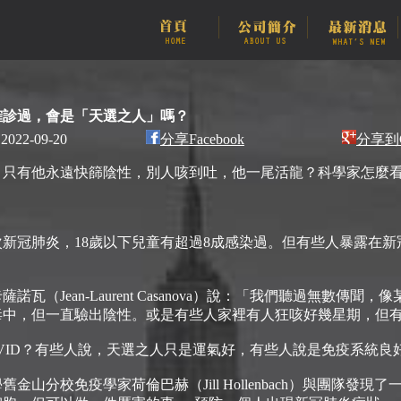
確診過，會是「天選之人」嗎？
2022-09-20
分享Facebook
分享到G
，只有他永遠快篩陰性，別人咳到吐，他一尾活龍？科學家怎麼
新冠肺炎，18歲以下兒童有超過8成感染過。但有些人暴露在
瓦（Jean-Laurent Casanova）說：「我們聽過無數傳聞
毒中，但一直驗出陰性。或是有些人家裡有人狂咳好幾星期，但
VID？有些人說，天選之人只是運氣好，有些人說是免疫系統良
金山分校免疫學家荷倫巴赫（Jill Hollenbach）與團隊發現