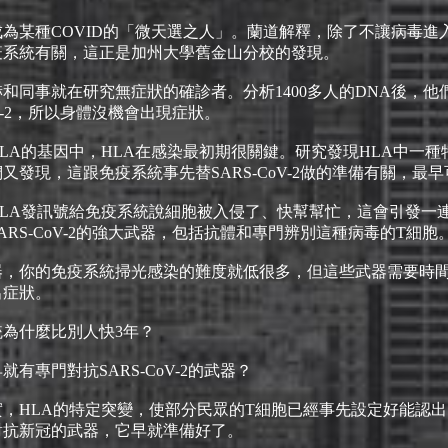
為某種COVID的「微天選之人」。蘭道解釋，除了不讓病毒進
疫系統有關，這正是加州大學舊金山分校的發現。
和同事就在研究無症狀的確診者。分析1400多人的DNA後，
oV-2，所以身體沒機會出現症狀。
LA的基因中，HLA在感染最初期很關鍵。研究發現HLA中一
又發現，這跟免疫系統事先替SARS-CoV-2做的準備有關，最早
LA發訊號給免疫系統說細胞被入侵了、快幫幫忙，這會引發一
RS-CoV-2的強大武器，包括抗體和專門辨別這種病毒的T細胞
器，你的免疫系統掃光感染的難度就低很多，但這些武器需要時
出症狀。
為什麼比別人快3年？
有專門對抗SARS-CoV-2的武器？
HLA的特定突變，使部分民眾的T細胞已經事先設定好能認出、對抗
對抗新冠的武器，它早就準備好了。