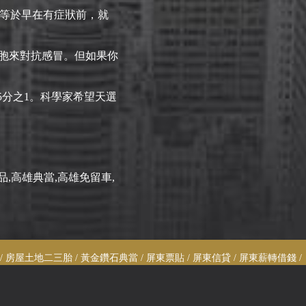
，等於早在有症狀前，就
胞來對抗感冒。但如果你
5分之1。科學家希望天選
品,高雄典當,高雄免留車,
 房屋土地二三胎 / 黃金鑽石典當 / 屏東票貼 / 屏東信貸 / 屏東薪轉借錢 /
借錢