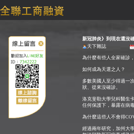
新冠肺炎》到現在還沒
天下雜誌
為什麼有些人全家確診
如何成為天選之人？
多數美國人至少得過一次
狀、從來沒確診。
洛克斐勒大學兒科醫生卡薩諾
任何保護下，暴露在病
為什麼這些人不會得CO
經過兩年研究，加州大學舊