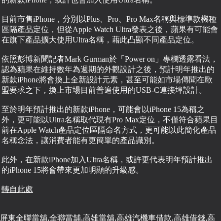
目前市售iPhone，分別以Plus、Pro、Pro Max名稱與標準款機種
區隔產品定位，但從Apple Watch Ultra發表之後，蘋果有可能會
在旗下產品擴大使用Ultra名稱，藉此凸顯不同產品定位。
依照彭博新聞記者Mark Gurman於「Power on」專欄透露看法，
認為蘋果在維持數年為週期的外觀設計之後，預計明年推出的
新款iPhone將會換上全新設計元素，甚至可能如市場傳聞在歐
盟要求之下，換上市場目前普遍使用的USB-C連接埠設計。
至於明年預計推出的新款iPhone，可能會以iPhone 15為稱之
外，更可能以Ultra名稱取代現有Pro Max定位，不僅符合蘋果目
前在Apple Watch產品定位區隔命名方式，更可能以此簡化產品
名稱念法，讓消費者能有更簡單的產品識別。
此外，在新款iPhone加入Ultra名稱，或許更代表明年預計推出
的iPhone 15將會帶來更加明顯的升級感。
轉自此處
屏東全聯當舖,全聯當舖,高雄當舖,高雄汽機車借款,高雄借錢,高