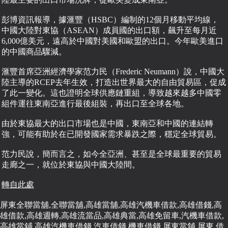
彭博資訊報導，據滙豐（HSBC）編制的12個月移動平均線，
中國大陸對東協（ASEAN）成員國的出口額，飆升至每月近
6,000億美元，遠高於中國對美國和歐盟的出口。今年歐美進口
的中國商品驟減。
滙豐首席亞洲經濟學家范力民（Frederic Neumann）說，中國大
陸主導的RCEP去年生效，打造出世界最大的自由貿易區，促成
了此一變化。這也證明全球供應鏈重組，導致越來越多中國零
組件運往東南亞進行最後組裝，再出口至全球各地。
由於東協最大的出口市場也是中國，東南亞和中國的連結轉
強，可能有助於在已開發國家需求暴跌之際，穩定全球貿易。
范力民說，簡而言之，如今全亞洲、甚至是全球最重要的貿易
走廊之一，就位於東協與中國大陸間。
轉自此處
屏東全聯當舖,全聯當舖,高雄當舖,高雄汽機車借款,高雄借錢,高
雄借款,高雄週轉,高雄流當品,高雄典當,高雄免留車,汽機車借款,
高雄當鋪,高雄汽機車借錢,汽車借錢,機車借錢,屏東當舖,屏東,借