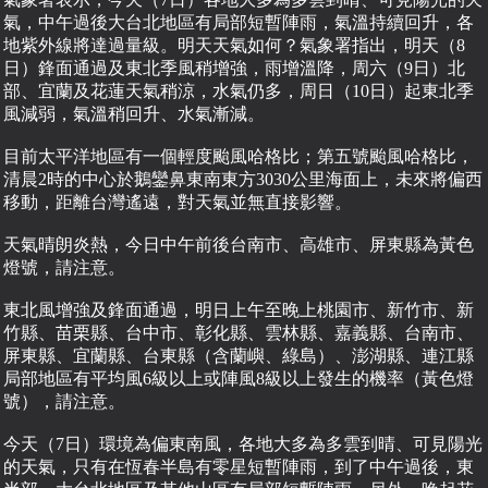
氣，中午過後大台北地區有局部短暫陣雨，氣溫持續回升，各
地紫外線將達過量級。明天天氣如何？氣象署指出，明天（8
日）鋒面通過及東北季風稍增強，雨增溫降，周六（9日）北
部、宜蘭及花蓮天氣稍涼，水氣仍多，周日（10日）起東北季
風減弱，氣溫稍回升、水氣漸減。
目前太平洋地區有一個輕度颱風哈格比；第五號颱風哈格比，
清晨2時的中心於鵝鑾鼻東南東方3030公里海面上，未來將偏西
移動，距離台灣遙遠，對天氣並無直接影響。
天氣晴朗炎熱，今日中午前後台南市、高雄市、屏東縣為黃色
燈號，請注意。
東北風增強及鋒面通過，明日上午至晚上桃園市、新竹市、新
竹縣、苗栗縣、台中市、彰化縣、雲林縣、嘉義縣、台南市、
屏東縣、宜蘭縣、台東縣（含蘭嶼、綠島）、澎湖縣、連江縣
局部地區有平均風6級以上或陣風8級以上發生的機率（黃色燈
號），請注意。
今天（7日）環境為偏東南風，各地大多為多雲到晴、可見陽光
的天氣，只有在恆春半島有零星短暫陣雨，到了中午過後，東