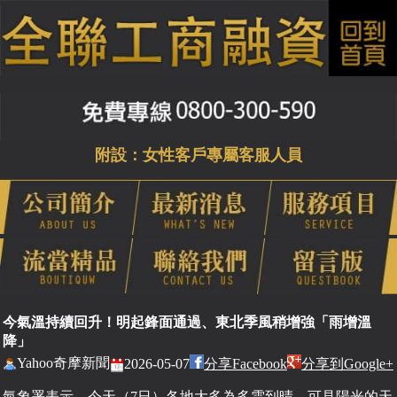
附設：女性客戶專屬客服人員
今氣溫持續回升！明起鋒面通過、東北季風稍增強「雨增溫
降」
Yahoo奇摩新聞
2026-05-07
分享Facebook
分享到Google+
氣象署表示，今天（7日）各地大多為多雲到晴、可見陽光的天