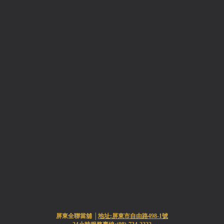
屏東全聯當舖 │
地址:屏東市自由路498-1號