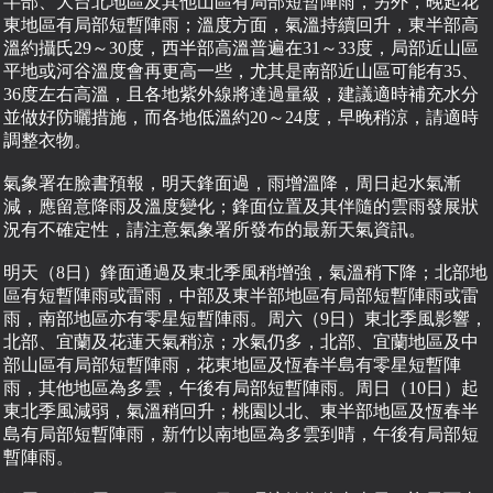
半部、大台北地區及其他山區有局部短暫陣雨，另外，晚起花
東地區有局部短暫陣雨；溫度方面，氣溫持續回升，東半部高
溫約攝氏29～30度，西半部高溫普遍在31～33度，局部近山區
平地或河谷溫度會再更高一些，尤其是南部近山區可能有35、
36度左右高溫，且各地紫外線將達過量級，建議適時補充水分
並做好防曬措施，而各地低溫約20～24度，早晚稍涼，請適時
調整衣物。
氣象署在臉書預報，明天鋒面過，雨增溫降，周日起水氣漸
減，應留意降雨及溫度變化；鋒面位置及其伴隨的雲雨發展狀
況有不確定性，請注意氣象署所發布的最新天氣資訊。
明天（8日）鋒面通過及東北季風稍增強，氣溫稍下降；北部地
區有短暫陣雨或雷雨，中部及東半部地區有局部短暫陣雨或雷
雨，南部地區亦有零星短暫陣雨。周六（9日）東北季風影響，
北部、宜蘭及花蓮天氣稍涼；水氣仍多，北部、宜蘭地區及中
部山區有局部短暫陣雨，花東地區及恆春半島有零星短暫陣
雨，其他地區為多雲，午後有局部短暫陣雨。周日（10日）起
東北季風減弱，氣溫稍回升；桃園以北、東半部地區及恆春半
島有局部短暫陣雨，新竹以南地區為多雲到晴，午後有局部短
暫陣雨。