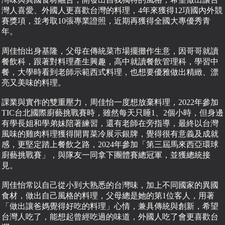
灣人喜愛、外國人更喜歡台灣的料理，4年來獲得12項國內外競
賽獎項，並考取10張專業證照，近期再獲得全國大專優秀青
年。
周佳怡出身基隆，父母在傳統菜市場擺攤作生意，因哥哥就讀
餐飲科，跟著對料理產生興趣，高中就讀餐飲管理科，學習中
餐，大學時看到老師示範西式料理，也想要優雅做出精緻、漂
亮又美味的料理。
課業與實作的雙重壓力，周佳怡一度想放棄料理，2022年參加
TIC台北國際廚藝挑戰賽時，雖然每天只睡1、2個小時，但身邊
有學長姐和學弟妹陪著練習，還有老師在旁指導，最終以台灣
風味的雞肉料理獲得開胃菜冷展示銀牌，覺得很有意義及成就
感，更堅定踏上餐飲之路，2024年參加「第三屆馬來西亞環球
廚藝挑戰賽」，與隊友一同拿下團體賽總冠軍，並獲總統接
見。
周佳怡常以自己從小到大熟悉的台灣味，加上不同國家的異國
食材，做出自己風格的料理，父母總是她的第1位客人，用著
「做出讓爸媽覺得好吃的料理」心情，兼具傳統與創新，希望
台灣人吃了，能想起曾經吃過的味道，外國人吃了會更喜歡台