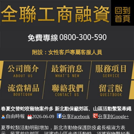
附設：女性客戶專屬客服人員
春夏交替蛇咬寵物案件多 新北動保籲郊區、山區活動繫緊牽繩
自由時報
2026-06-09
分享Facebook
分享到Google+
夏季蛇類活動明顯增加，新北市動物保護防疫處長楊淑方表
示，民眾前往郊區、河濱或山區步道活動時，須將寵物繫好牽