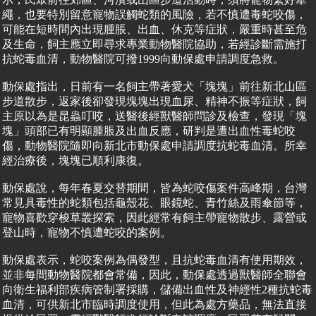
繩，也要特別留意寵物誤觸蛇類的風險，若不慎遭毒蛇咬傷，
可能在短時間內出現腫脹、出血、休克等症狀，嚴重時甚至危
及生命，飼主應立即尋求專業動物醫院協助，若經診斷需施打
抗蛇毒血清，動物醫院可撥1999向動保處申請調度急救。
動保處指出，日前有一名飼主帶著愛犬「塊塊」前往新北山區
步道散步，返家後卻發現塊塊出現血尿、精神不振等症狀，飼
主原以為是昆蟲叮咬，送醫後經獸醫師問診及檢查，發現「塊
塊」頭部已有明顯腫脹及出血反應，研判是遭出血性毒蛇咬
傷，動物醫院隨即向新北市動保處申請調度抗蛇毒血清。所幸
經治療後，塊塊已順利康復。
動保處說，每年春夏交替期間，皆為蛇咬傷案件高峰期，台灣
常見具毒性的蛇類包括龜殼花、眼鏡蛇、青竹絲及雨傘節等，
寵物喜歡穿梭草叢探索，因此經常有飼主帶寵物散步、露營或
登山時，寵物不慎遭蛇咬的案例。
動保處表示，蛇咬案例為偶發型，且抗蛇毒血清有使用期效，
並非每間動物醫院都會常備，因此，動保處透過獸醫師全聯會
向衛生福利部疾病管制署採購，儲備出血性及神經性2種抗蛇毒
血清，可供新北市臨時調度使用，但此為處方藥品，無法直接